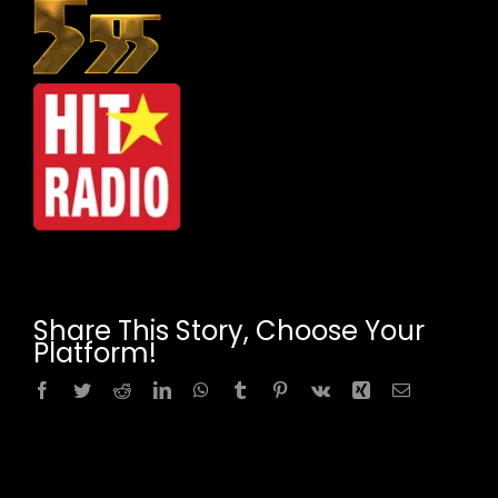
Share This Story, Choose Your
Platform!
Facebook
Twitter
Reddit
LinkedIn
WhatsApp
Tumblr
Pinterest
Vk
Xing
Email